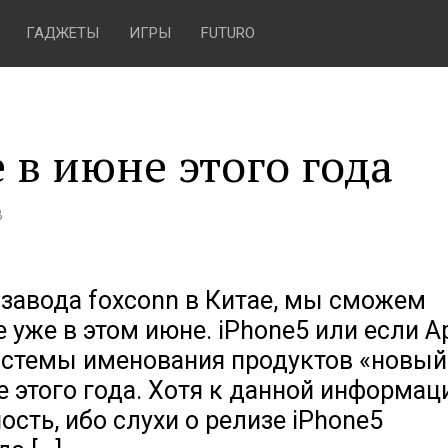
ГАДЖЕТЫ
ИГРЫ
FUTURO
 в июне этого года
В
завода foxconn в Китае, мы сможем
 уже в этом июне. iPhone5 или если A
истемы именования продуктов «новый
е этого года. Хотя к данной информац
ость, ибо слухи о релизе iPhone5