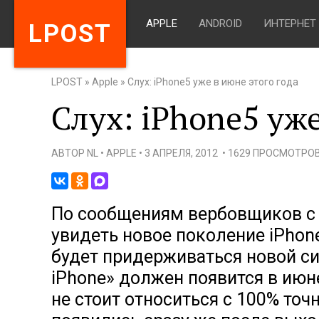
APPLE
ANDROID
ИНТЕРНЕТ
LPOST
LPOST
»
Apple
»
Слух: iPhone5 уже в июне этого года
Слух: iPhone5 уже
АВТОР
NL
•
APPLE
•
3 АПРЕЛЯ, 2012
•
1629 ПРОСМОТРО
По сообщениям вербовщиков с 
увидеть новое поколение iPhone
будет придерживаться новой с
iPhone» должен появится в июн
не стоит относиться с 100% точн