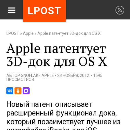
LPOST
LPOST
»
Apple
»
Apple патентует 3D-док для OS X
Apple патентует
3D-док для OS X
АВТОР
SNOFLAK
•
APPLE
•
23 НОЯБРЯ, 2012
•
1595
ПРОСМОТРОВ
Новый патент описывает
расширенный функционал дока,
который позаимствует лучшее из