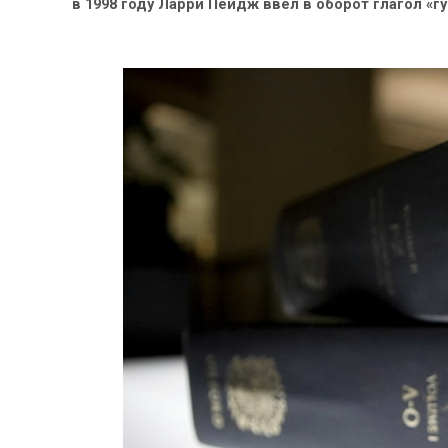
в 1998 году Ларри Пейдж ввел в оборот глагол «гу