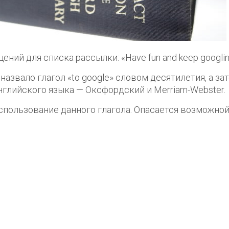
ений для списка рассылки: «Have fun and keep googlin
звало глагол «to google» словом десятилетия, а за
нглийского языка — Оксфордский и Merriam-Webster.
использование данного глагола. Опасается возможно