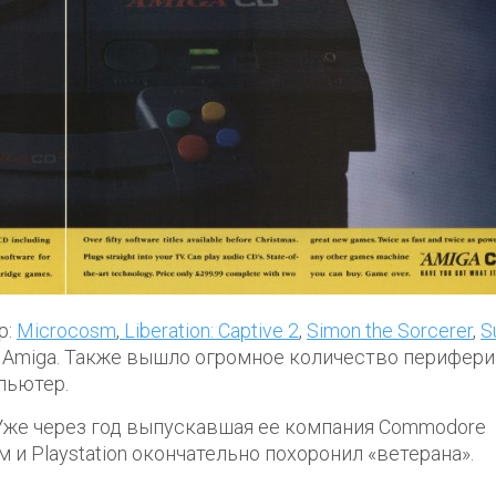
р:
Microcosm
,
Liberation: Captive 2
,
Simon the Sorcerer
,
S
 Amiga. Также вышло огромное количество перифери
пьютер.
 Уже через год выпускавшая ее компания Commodore
м и Playstation окончательно похоронил «ветерана».