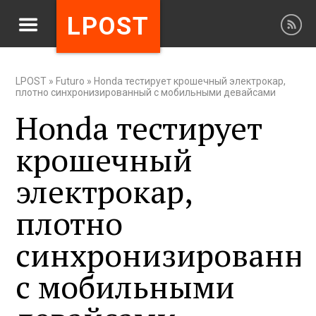
LPOST
LPOST
»
Futuro
»
Honda тестирует крошечный электрокар,
плотно синхронизированный с мобильными девайсами
Honda тестирует
крошечный
электрокар,
плотно
синхронизированн
с мобильными