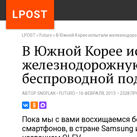
LPOST
LPOST
»
Futuro
»
В Южной Корее испытали железнодорож
В Южной Корее и
железнодорожную
беспроводной по
АВТОР
SNOFLAK
•
FUTURO
•
16 ФЕВРАЛЯ, 2013
•
2328 П
Пока мы с вами восхищаемся 
смартфонов, в стране Samsung 