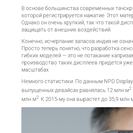
В основе большинства современных тачскри
которой регистрируется нажатие. Этот мат
Однако он очень хрупкий, так что такой дис
защищать от внешних воздействий.
Конечно, исчерпание запасов индия не озна
Просто теперь понятно, что разработка сенс
гибких моделей — это не потакание каприза
производство таких дисплеев придется уже
масштабах.
Немного статистики. По данным NPD Display
2
выпущенных девайсах равнялась 12 млн м
2
млн м
. К 2015-му она вырастет до 35,9 млн 