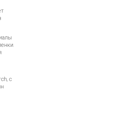
ет
з
риалы
енки.
я
ch, с
лн