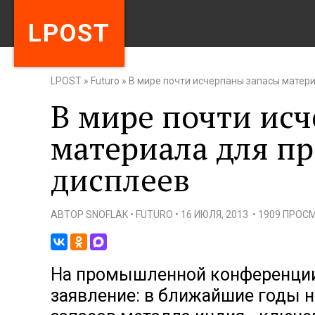
LPOST
LPOST
»
Futuro
»
В мире почти исчерпаны запасы матер
В мире почти ис
материала для п
дисплеев
АВТОР
SNOFLAK
•
FUTURO
•
16 ИЮЛЯ, 2013
•
1909 ПРОС
На промышленной конференции
заявление: в ближайшие годы н