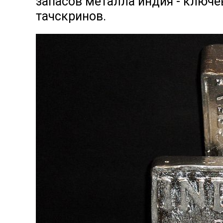
запасов металла индия - ключ
тачскринов.