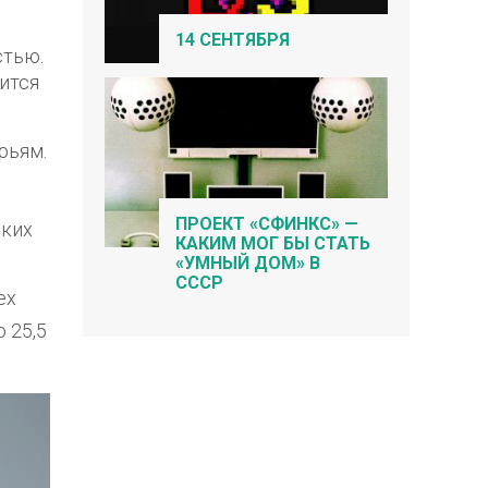
14 СЕНТЯБРЯ
стью.
дится
рьям.
ПРОЕКТ «СФИНКС» —
ских
КАКИМ МОГ БЫ СТАТЬ
«УМНЫЙ ДОМ» В
СССР
ех
о 25,5