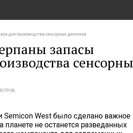
иала для производства сенсорных дисплеев
черпаны запасы
роизводства сенсорн
МОТРОВ
 Semicon West было сделано важное
а планете не останется разведанных