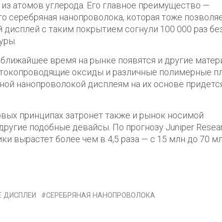
 из атомов углерода. Его главное преимущество —
это серебряная нанопроволока, которая тоже позволя
й дисплей с таким покрытием согнули 100 000 раз бе
уры.
в ближайшее время на рынке появятся и другие мате
е токопроводящие оксиды и различные полимерные пл
ной нанопроволокой дисплеям на их основе придетс
вых принципах затронет также и рынок носимой
 другие подобные девайсы. По прогнозу Juniper Resear
и вырастет более чем в 4,5 раза — с 15 млн до 70 м
Е ДИСПЛЕИ
СЕРЕБРЯНАЯ НАНОПРОВОЛОКА