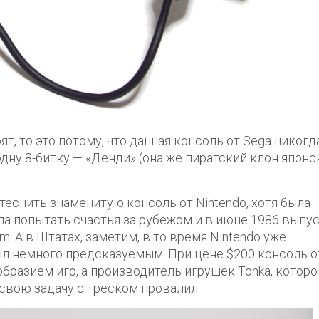
ят, то это потому, что данная консоль от Sega никогд
дну 8-битку — «Денди» (она же пиратский клон японс
потеснить знаменитую консоль от Nintendo, хотя была
а попытать счастья за рубежом и в июне 1986 выпу
 А в Штатах, заметим, в то время Nintendo уже
ыл немного предсказуемым. При цене $200 консоль о
бразием игр, а производитель игрушек Tonka, котор
 свою задачу с треском провалил.