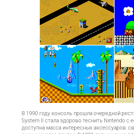
В 1990 году консоль прошла очередной рес
System II стала здорово теснить Nintendo с 
доступна масса интересных аксессуаров: св