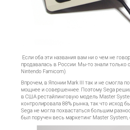
Если оба эти названия вам ни о чем не говор
продавалась в России. Мы-то знали только о
Nintendo Famicom).
Впрочем, в Японии Mark III так и не смогла 
мощнее и совершеннее. Поэтому Sega решил
в США рестайлинговую модель Master System.
контролировала 88% рынка, так что исход б
Sega не могла похвастаться большим разноо
был поручен весь маркетинг Master System,