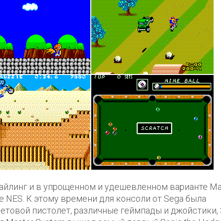
тайлинг и в упрощенном и удешевленном варианте Ma
ee NES. К этому времени для консоли от Sega была
етовой пистолет, различные геймпады и джойстики, 