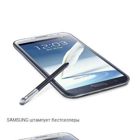
SAMSUNG штампует бестселлеры