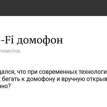
i-Fi домофон
ПРОСМОТРОВ
дался, что при современных технологи
 бегать к домофону и вручную откры
чно?