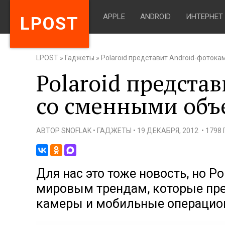
APPLE
ANDROID
ИНТЕРНЕТ
LPOST
LPOST
»
Гаджеты
»
Polaroid представит Android-фоток
Polaroid предста
со сменными объ
АВТОР
SNOFLAK
•
ГАДЖЕТЫ
•
19 ДЕКАБРЯ, 2012
•
1798
Для нас это тоже новость, но Po
мировым трендам, которые пр
камеры и мобильные операцио