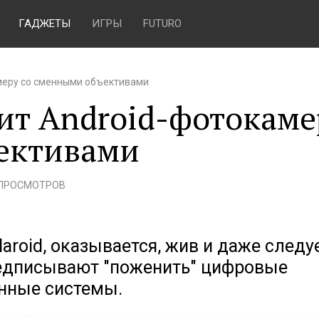
ГАДЖЕТЫ
ИГРЫ
FUTURO
амеру со сменными объективами
вит Android-фотокаме
ективами
 ПРОСМОТРОВ
laroid, оказывается, жив и даже следу
едписывают "поженить" цифровые
нные системы.