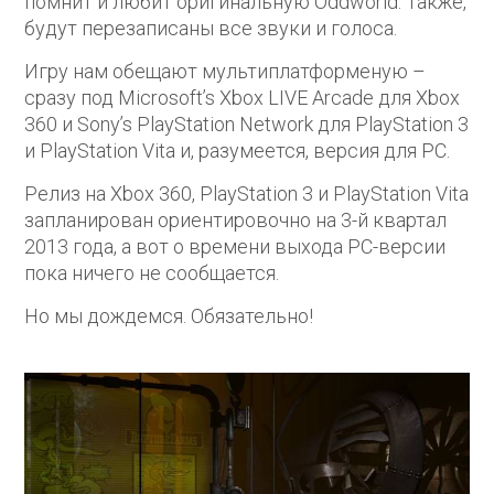
помнит и любит оригинальную Oddworld. Также,
будут перезаписаны все звуки и голоса.
Игру нам обещают мультиплатформеную –
сразу под Microsoft’s Xbox LIVE Arcade для Xbox
360 и Sony’s PlayStation Network для PlayStation 3
и PlayStation Vita и, разумеется, версия для PC.
Релиз на Xbox 360, PlayStation 3 и PlayStation Vita
запланирован ориентировочно на 3-й квартал
2013 года, а вот о времени выхода PC-версии
пока ничего не сообщается.
Но мы дождемся. Обязательно!