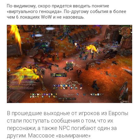
По-видимому, скоро придется вводить понятие
«виртуального геноцида». По-другому события в более
чем 6 локациях WoW и не назовешь.
В прошедшие выходные от игроков из Европы
стали поступать сообщения о том, что их
персонажи, а также NPC погибают один за
другим. Массовое «вымирание»