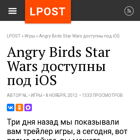
LPOST
LPOST
»
Игры
»
Angry Birds Star Wars доступны под iOS
Angry Birds Star
Wars доступны
под iOS
АВТОР
NL
•
ИГРЫ
•
8 НОЯБРЯ, 2012
•
1533 ПРОСМОТРОВ
Три дня назад мы показывали
вам трейлер игры, а сегодня, вот