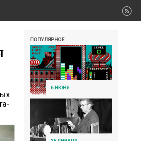
ПОПУЛЯРНОЕ
я
6 ИЮНЯ
вых
та-
26 ЯНВАРЯ