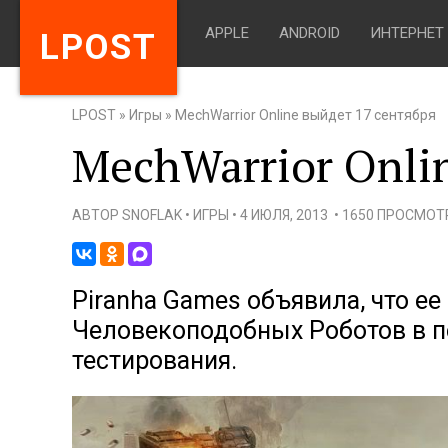
APPLE
ANDROID
ИНТЕРНЕТ
LPOST
LPOST
»
Игры
»
MechWarrior Online выйдет 17 сентября
MechWarrior Onli
АВТОР
SNOFLAK
•
ИГРЫ
•
4 ИЮЛЯ, 2013
•
1650 ПРОСМОТ
Piranha Games объявила, что ее
Человекоподобных Роботов в пе
тестирования.