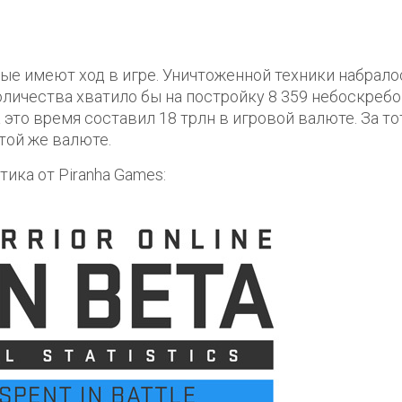
рые имеют ход в игре. Уничтоженной техники набрало
количества хватило бы на постройку 8 359 небоскреб
за это время составил 18 трлн в игровой валюте. За то
 той же валюте.
тика от Piranha Games: