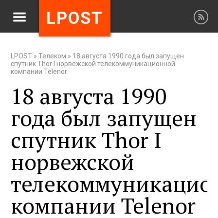
LPOST
LPOST
»
Телеком
»
18 августа 1990 года был запущен
спутник Thor I норвежской телекоммуникационной
компании Telenor
18 августа 1990
года был запущен
спутник Thor I
норвежской
телекоммуникацио
компании Telenor