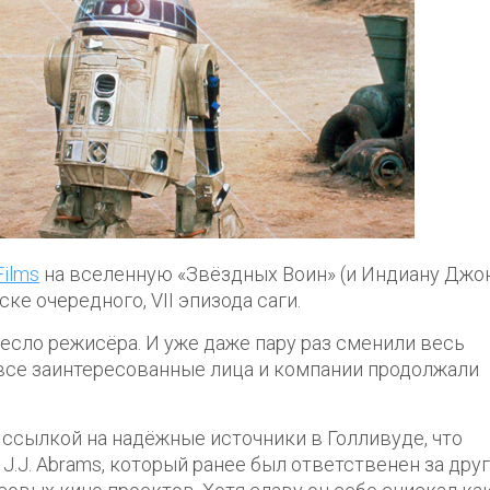
Films
на вселенную «Звёздных Воин» (и Индиану Джон
ке очередного, VII эпизода саги.
кресло режисёра. И уже даже пару раз сменили весь
о все заинтересованные лица и компании продолжали
о ссылкой на надёжные источники в Голливуде, что
J.J. Abrams, который ранее был ответственен за дру