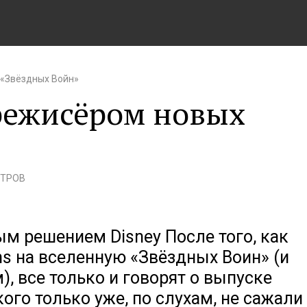
 «Звёздных Войн»
т режисёром новых
ОТРОВ
м решением Disney После того, как
lms на вселенную «Звёздных Воин» (и
, все только и говорят о выпуске
 кого только уже, по слухам, не сажали