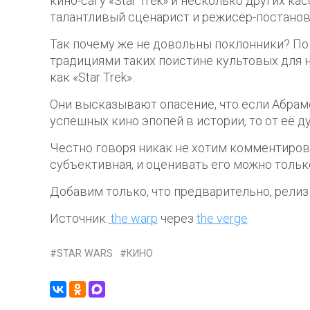
кино-сагу «Star Trek» и несколько других ка
талантливый сценарист и режисёр-постанов
Так почему же не довольны поклонники? По 
традициями таких поистине культовых для 
как «Star Trek».
Они высказывают опасение, что если Абрам
успешных кино эпопей в истории, то от её ду
Честно говоря никак не хотим комментиров
субъективная, и оценивать его можно тольк
Добавим только, что предварительно, релиз н
Источник:
the warp
через
the verge
STAR WARS
КИНО