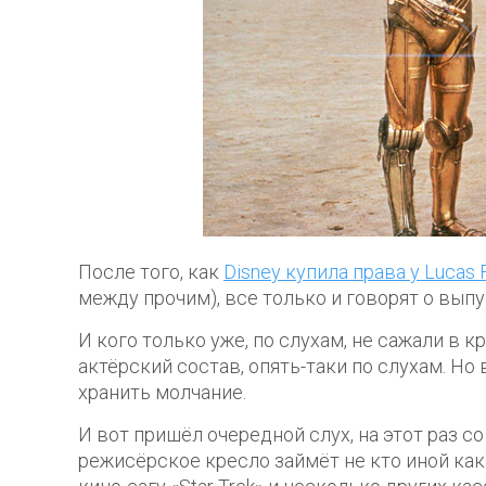
После того, как
Disney купила права у Lucas 
между прочим), все только и говорят о выпус
И кого только уже, по слухам, не сажали в 
актёрский состав, опять-таки по слухам. Н
хранить молчание.
И вот пришёл очередной слух, на этот раз с
режисёрское кресло займёт не кто иной как 