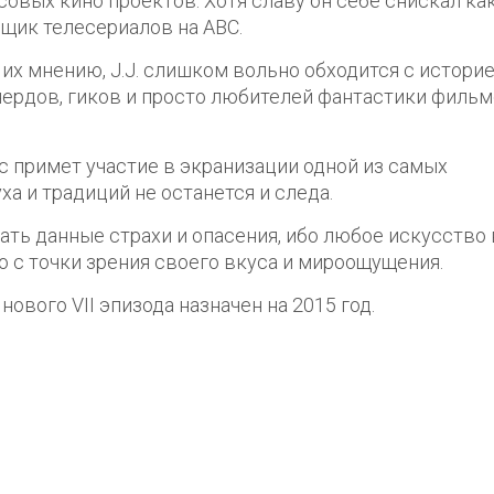
ссовых кино проектов. Хотя славу он себе снискал ка
щик телесериалов на ABC.
их мнению, J.J. слишком вольно обходится с историе
нердов, гиков и просто любителей фантастики фильм
с примет участие в экранизации одной из самых
ха и традиций не останется и следа.
ать данные страхи и опасения, ибо любое искусство
о с точки зрения своего вкуса и мироощущения.
ового VII эпизода назначен на 2015 год.