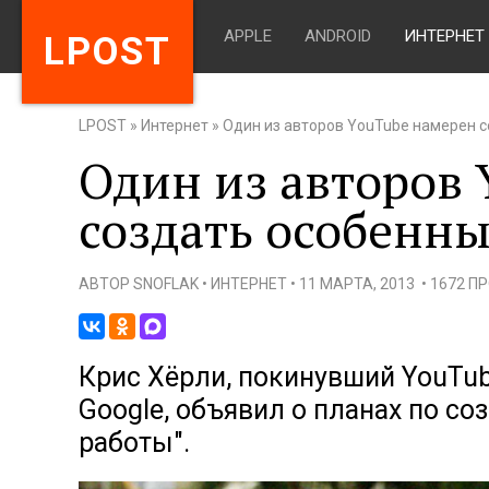
APPLE
ANDROID
ИНТЕРНЕТ
LPOST
LPOST
»
Интернет
»
Один из авторов YouTube намерен 
Один из авторов
создать особенн
АВТОР
SNOFLAK
•
ИНТЕРНЕТ
•
11 МАРТА, 2013
•
1672 П
Крис Хёрли, покинувший YouTube
Google, объявил о планах по с
работы".