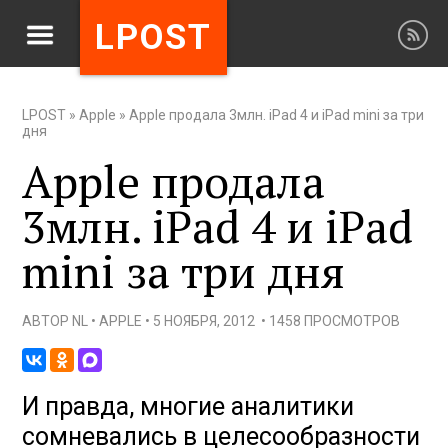
LPOST
LPOST
»
Apple
»
Apple продала 3млн. iPad 4 и iPad mini за три
дня
Apple продала
3млн. iPad 4 и iPad
mini за три дня
АВТОР
NL
•
APPLE
•
5 НОЯБРЯ, 2012
•
1458 ПРОСМОТРОВ
И правда, многие аналитики
сомневались в целесообразности