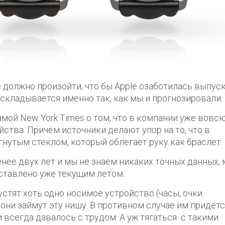
же должно произойти, что бы Apple озаботилась выпус
 складывается именно так, как мы и прогнозировали.
амой New York Times о том, что в компании уже вовс
тва. Причём источники делают упор на то, что в
нутым стеклом, который облегает руку как браслет.
енее двух лет и мы не знаем никаких точных данных,
дставлено уже текущим летом.
устят хоть одно носимое устройство (часы, очки
е они займут эту нишу. В противном случае им придёт
 всегда давалось с трудом. А уж тягаться с такими