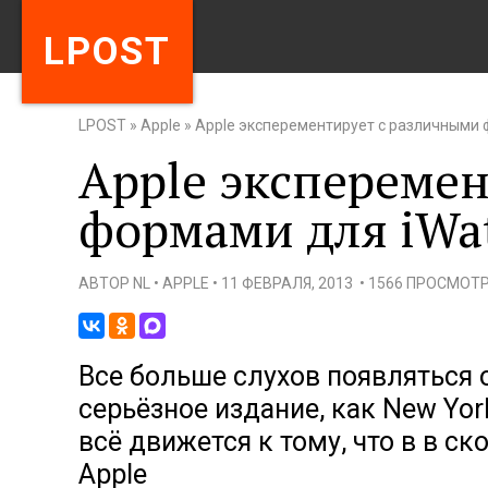
LPOST
LPOST
»
Apple
»
Apple эксперементирует с различными ф
Apple экспереме
формами для iWat
АВТОР
NL
•
APPLE
•
11 ФЕВРАЛЯ, 2013
•
1566 ПРОСМОТ
Все больше слухов появляться о 
серьёзное издание, как New Yor
всё движется к тому, что в в с
Apple