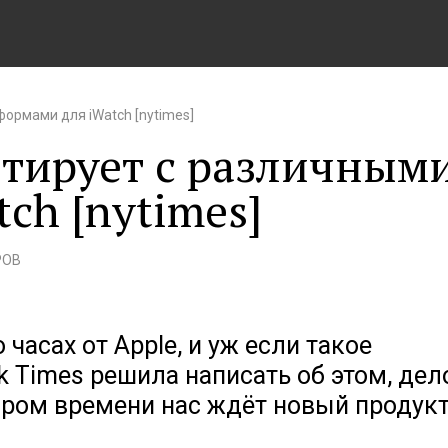
ормами для iWatch [nytimes]
нтирует с различным
ch [nytimes]
РОВ
часах от Apple, и уж если такое
k Times решила написать об этом, дел
кором времени нас ждёт новый продукт