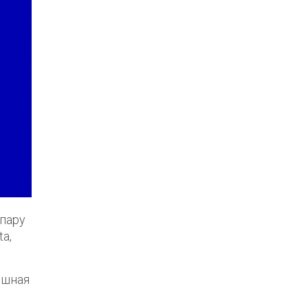
 пару
a,
ешная