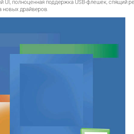
й UI, полноценная поддержка USB-флешек, спящий р
а новых драйверов.