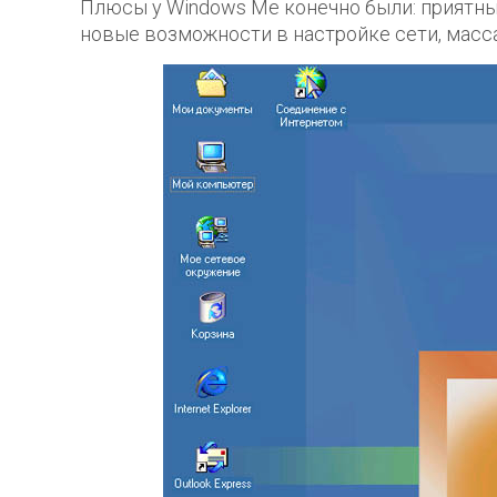
Плюсы у Windows Me конечно были: приятны
новые возможности в настройке сети, масс