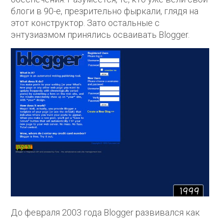
блоги в 90-е, презрительно фыркали, глядя на
этот конструктор. Зато остальные с
энтузиазмом принялись осваивать Blogger.
До февраля 2003 года Blogger развивался как