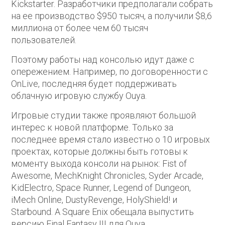
Kickstarter. Разработчики предполагали собрать
на ее производство $950 тысяч, а получили $8,6
миллиона от более чем 60 тысяч
пользователей.
Поэтому работы над консолью идут даже с
опережением. Например, по договоренности с
OnLive, последняя будет поддерживать
облачную игровую службу Ouya.
Игровые студии также проявляют большой
интерес к новой платформе. Только за
последнее время стало известно о 10 игровых
проектах, которые должны быть готовы к
моменту выхода консоли на рынок: Fist of
Awesome, MechKnight Chronicles, Syder Arcade,
KidElectro, Space Runner, Legend of Dungeon,
iMech Online, DustyRevenge, HolyShield! и
Starbound. А Square Enix обещала выпустить
версию Final Fantasy III для Ouya.