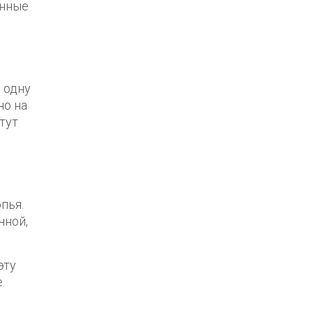
енные
 одну
но на
тут
пья.
чной,
эту
.