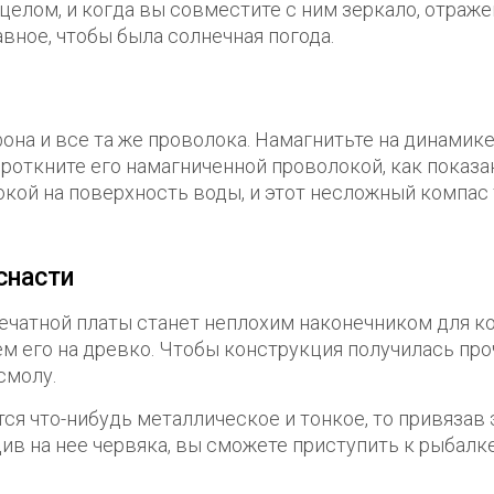
ицелом, и когда вы совместите с ним зеркало, отраж
авное, чтобы была солнечная погода.
на и все та же проволока. Намагнитьте на динамике
проткните его намагниченной проволокой, как показа
окой на поверхность воды, и этот несложный компас 
снасти
ечатной платы станет неплохим наконечником для ко
м его на древко. Чтобы конструкция получилась про
смолу.
ся что-нибудь металлическое и тонкое, то привязав 
див на нее червяка, вы сможете приступить к рыбалке