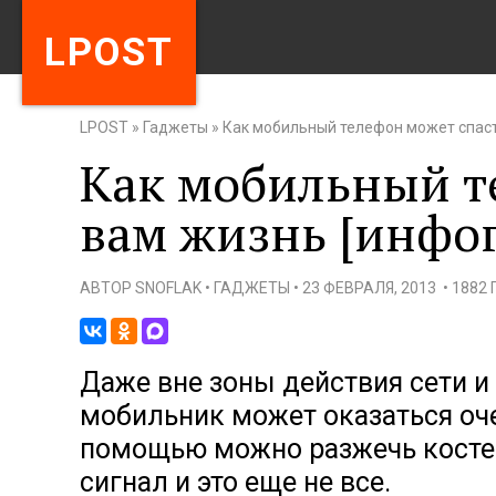
LPOST
LPOST
»
Гаджеты
»
Как мобильный телефон может спаст
Как мобильный т
вам жизнь [инфо
АВТОР
SNOFLAK
•
ГАДЖЕТЫ
•
23 ФЕВРАЛЯ, 2013
•
1882
Даже вне зоны действия сети и
мобильник может оказаться очен
помощью можно разжечь костер
сигнал и это еще не все.