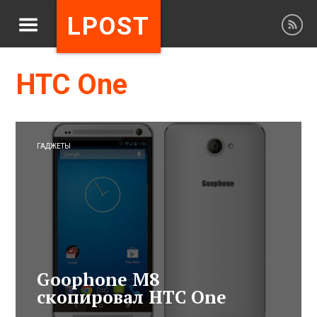
LPOST
HTC One
ГАДЖЕТЫ
Goophone M8
скопировал HTC One