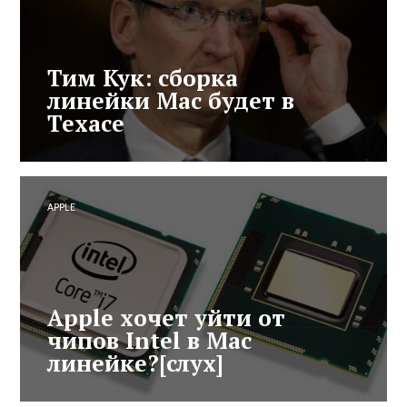
Тим Кук: сборка
линейки Mac будет в
Техасе
APPLE
Apple хочет уйти от
чипов Intel в Mac
линейке?[слух]