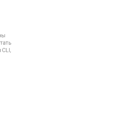
ны
тать
CLI,