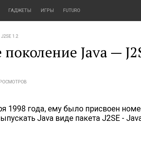
ГАДЖЕТЫ
ИГРЫ
FUTURO
 J2SE 1.2
 поколение Java — J2
ПРОСМОТРОВ
ря 1998 года, ему было присвоен ном
 выпускать Java виде пакета J2SE - Jav