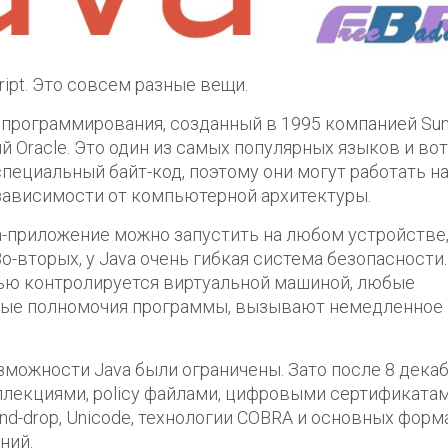
ript. Это совсем разные вещи.
 программирования, созданный в 1995 компанией Su
 Oracle. Это один из самых популярных языков и вот
пециальный байт-код, поэтому они могут работать н
зависимости от компьютерной архитектуры.
a-приложение можно запустить на любом устройстве,
-вторых, у Java очень гибкая система безопасности.
тью контролируется виртуальной машиной, любые
ные полномочия программы, вызывают немедленное
зможности Java были ограничены. Зато после 8 дека
лекциями, policy файлами, цифровыми сертификатам
-and-drop, Unicode, технологии COBRA и основных форм
ний.