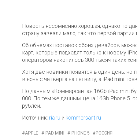
Новость несомненно хорошая, однако по да
страну завезли мало, так что первой партии
Об объемах поставок обоих девайсов можно
карт, которые подходят только к новому iPho
операторов накопилось 300 тысяч таких «си
Хотя две новинки появятся в один день, но 
в ночь с четверга на пятницу, а iPad mini п
По данным «Коммерсанта», 16Gb iPad mini буд
000. По тем же данным, цена 16Gb Phone 5 со
рублей.
Источник:
ria.ru
и
kommersant.ru
APPLE
IPAD MINI
IPHONE 5
РОССИЯ