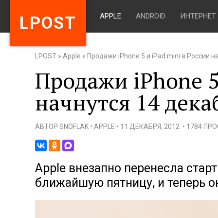
APPLE
ANDROID
ИНТЕРНЕТ
LPOST
LPOST
»
Apple
»
Продажи iPhone 5 и iPad mini в России н
Продажи iPhone 5 
начнутся 14 дека
АВТОР
SNOFLAK
•
APPLE
•
11 ДЕКАБРЯ, 2012
•
1784 ПР
Apple внезапно перенесла старт
ближайшую пятницу, и теперь он