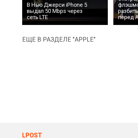
В Нью Джерси iPhone 5
флэшмо
выдал 50 Mbps через
разбить
сеть LTE
перед A
ЕЩЕ В РАЗДЕЛЕ "APPLE"
LPOST