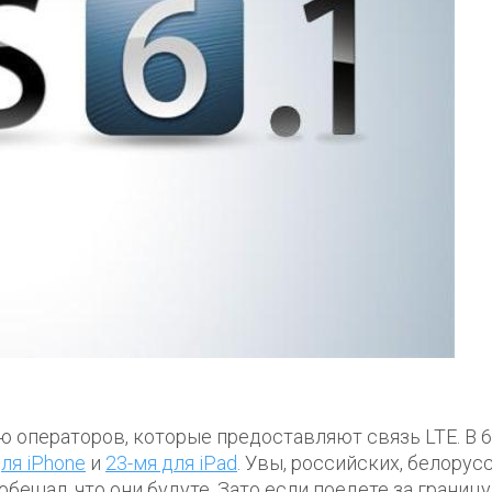
 операторов, которые предоставляют связь LTE. В 6
ля iPhone
и
23-мя для iPad
. Увы, российских, белорус
обещал, что они будуте. Зато если поедете за границу,