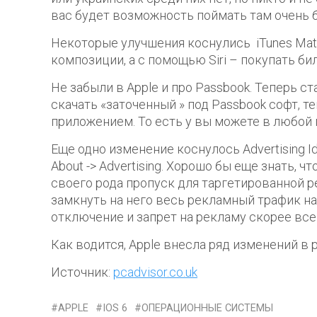
вас будет возможность поймать там очень 
Некоторые улучшения коснулись iTunes Matc
композиции, а с помощью Siri – покупать би
Не забыли в Apple и про Passbook. Теперь с
скачать «заточенный » под Passbook софт, те
приложением. То есть у вы можете в любой 
Еще одно изменение коснулось Advertising Ide
About -> Advertising. Хорошо бы еще знать, что
своего рода пропуск для таргетированной р
замкнуть на него весь рекламный трафик на 
отключение и запрет на рекламу скорее всег
Как водится, Apple внесла ряд изменений в р
Источник:
pcadvisor.co.uk
APPLE
IOS 6
ОПЕРАЦИОННЫЕ СИСТЕМЫ