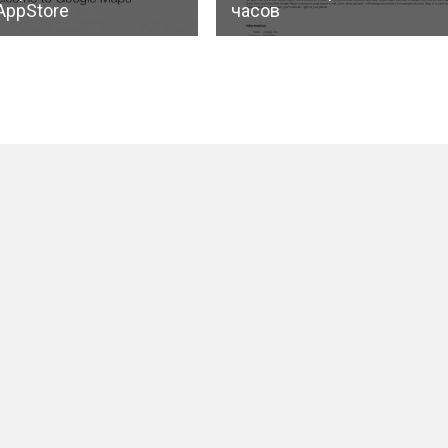
AppStore
часов