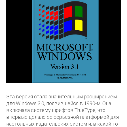
Эта версия стала значительным расширением
для WIndows 3.0, появившейся в 1990-м. Она
включала систему шрифтов TrueType, что
впервые делало ее серьезной платформой для
настольных издательских систем и, в какой-то