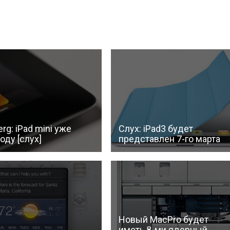
rg: iPad mini уже
Слух: iPad3 будет
оду [слух]
представлен 7-го марта
Новый MacPro будет
иметь 8-ми ядерный