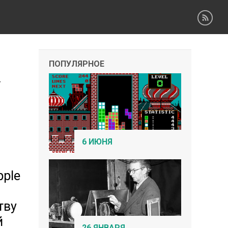
ПОПУЛЯРНОЕ
у
6 ИЮНЯ
pple
тву
й
26 ЯНВАРЯ