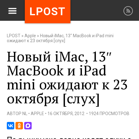
LPOST
LPOST
»
Apple
»
Новый iMac, 13″ MacBook и iPad mini
ожидают к 23 октября [слух]
Новый iMac, 13″
MacBook и iPad
mini ожидают к 23
октября [слух]
АВТОР
NL
•
APPLE
•
16 ОКТЯБРЯ, 2012
•
1924 ПРОСМОТРОВ