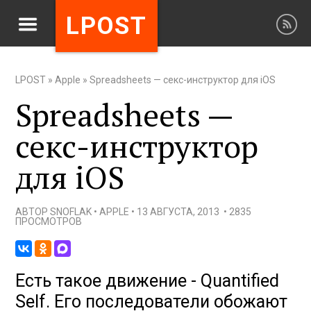
LPOST
LPOST
»
Apple
»
Spreadsheets — секс-инструктор для iOS
Spreadsheets —
секс-инструктор
для iOS
АВТОР
SNOFLAK
•
APPLE
•
13 АВГУСТА, 2013
•
2835
ПРОСМОТРОВ
Есть такое движение - Quantified
Self. Его последователи обожают