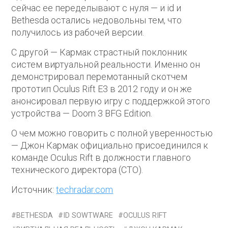
сейчас ее переделывают с нуля — и id и
Bethesda остались недовольны тем, что
получилось из рабочей версии.
С другой — Кармак страстный поклонник
систем виртуальной реальности. Именно он
демонстрировал перемотанный скотчем
прототип Oculus Rift E3 в 2012 году и он же
анонсировал первую игру с поддержкой этого
устройства — Doom 3 BFG Edition.
О чем можно говорить с полной уверенностью
— Джон Кармак официально присоединился к
команде Oculus Rift в должности главного
технического директора (CTO).
Источник:
techradar.com
BETHESDA
ID SOWTWARE
OCULUS RIFT