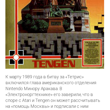
К марту 1989 года в битву за «Тетрис»
включился глава американского отделения
Nintendo Минору Аракава. В
«Электроноргтехнике» его заверили, что в
споре с Atari и Tengen он может рассчитывать
на «помощь Москвы» и подписали с ним