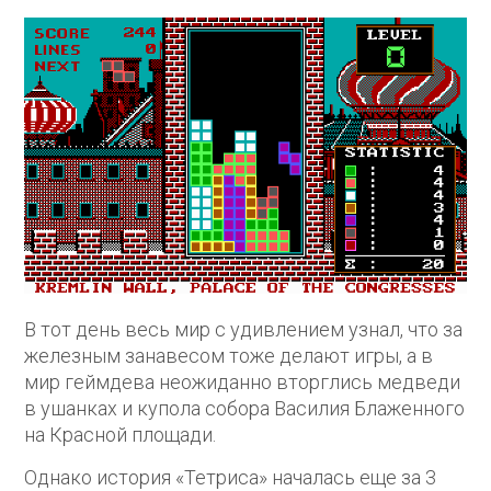
В тот день весь мир с удивлением узнал, что за
железным занавесом тоже делают игры, а в
мир геймдева неожиданно вторглись медведи
в ушанках и купола собора Василия Блаженного
на Красной площади.
Однако история «Тетриса» началась еще за 3