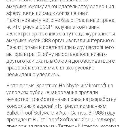
американскому законодательству совершил
аферу, ведь никаких соглашений с
Пажитновым у него не было. Реальные права
на «Тетрис» в СССР получила компания
«Электроноргтехника», а тут еще журналисты
американской CBS организовали интервью с
Пажитновым и предъявили миру настоящего
автора игры. Стейну не оставалось ничего
другого как ехать в Союз и договариваться с
правообладателями. Однако русские
неожиданно уперлись.
В это время Spectrum Holobyte и Mirrorsoft на
условиях сублицензирования продали
нечестно приобретенные права на разработку
консольных версий «Тетриса» компаниям
Bullet-Proof Software и Atari Games. В 1988 году
президент Bullet-Proof Software Хэнк Роджерс
предложил права на «Тетрис» Nintendo, которая