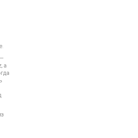
е.
 —
, а
огда
ь
д
из