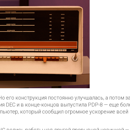
о его конструкция постоянно улучшалась, а потом з
я DEC и в конце-концов выпустила PDP-8 — еще бол
пьютер, который сообщил огромное ускорение всей
INC велись работы над другой прорывной новинкой —