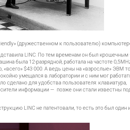
friendly» (дружественном к пользователю) компьютер
редставила LINC. По тем временам он был крошечным
шина была 12-разрядной, работала на частоте 0,5MHz
 «всего» $43 000. А ведь цены на «взрослые» ЭВМ т
покойно умещался в лаборатории и с ним мог работат
ло сделано для удобства пользователя: клавиатура,
сители информации — позже они стали известны по
рукцию LINC не патентовали, то есть это был один 