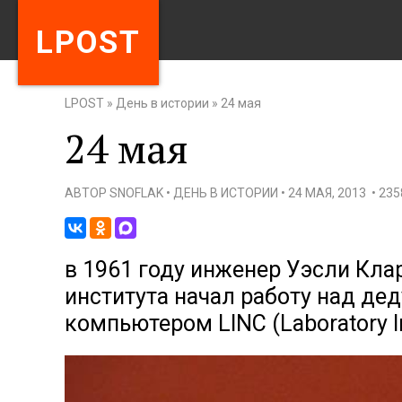
LPOST
LPOST
»
День в истории
»
24 мая
24 мая
АВТОР
SNOFLAK
•
ДЕНЬ В ИСТОРИИ
•
24 МАЯ, 2013
•
23
в 1961 году инженер Уэсли Кла
института начал работу над де
компьютером LINC (Laboratory I