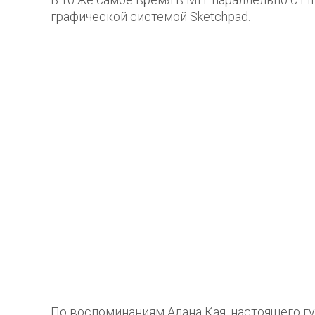
графической системой Sketchpad.
По воспоминаниям Алана Кая, настоящего г