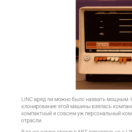
LINC вряд ли можно было назвать мощным. Н
клонирование этой машины взялась компани
компактный и совсем уж персональный ком
отрасли.
В то же самое время в MIT параллельно с L