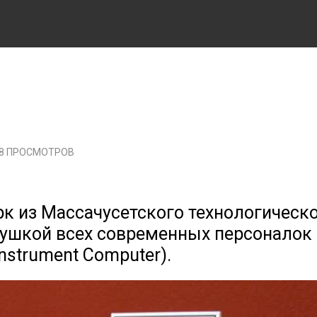
58 ПРОСМОТРОВ
рк из Массачусетского технологическ
душкой всех современных персоналок 
nstrument Computer).