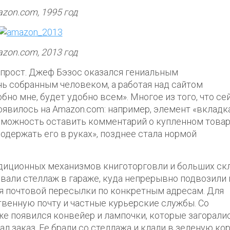
zon.com, 1995 год
zon.com, 2013 год
л прост. Джеф Бэзос оказался гениальным
ь собранным человеком, а работая над сайтом
бно мне, будет удобно всем». Многое из того, что се
оявилось на Amazon.com: например, элемент «вкладк
озможность оставить комментарий о купленном товар
держать его в руках», позднее стала нормой
радиционных механизмов книготорговли и больших ск
овали стеллаж в гараже, куда непрерывно подвозили 
ля почтовой пересылки по конкретным адресам. Для
твенную почту и частные курьерские службы. Со
е появился конвейер и лампочки, которые загорали
ал заказ. Ее брали со стеллажа и клали в зеленую кор