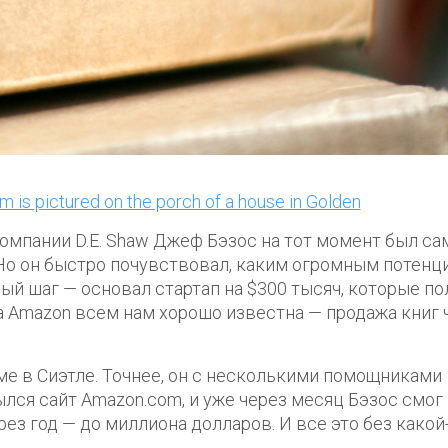
 компании D.E. Shaw Джеф Бэзос на тот момент был с
Но он быстро почувствовал, каким огромным потенц
ый шаг — основал стартап на $300 тысяч, которые по
а Amazon всем нам хорошо известна — продажа книг 
е в Сиэтле. Точнее, он с несколькими помощниками
ылся сайт Amazon.com, и уже через месяц Бэзос смог
рез год — до миллиона долларов. И все это без какой