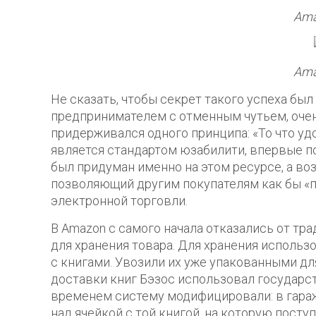
Ama
Ama
Не сказать, чтобы секрет такого успеха бы
предпринимателем с отменным чутьем, очен
придерживался одного принципа: «То что удо
является стандартом юзабилити, впервые п
был придуман именно на этом ресурсе, а в
позволяющий другим покупателям как бы «по
электронной торговли.
В Amazon с самого начала отказались от т
для хранения товара. Для хранения использ
с книгами. Увозили их уже упакованными д
доставки книг Бэзос использовал государс
временем систему модифицировали: в гараж
над ячейкой с той книгой, на которую поступ