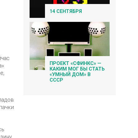
14 СЕНТЯБРЯ
йчас
ПРОЕКТ «СФИНКС» —
а»
КАКИМ МОГ БЫ СТАТЬ
е,
«УМНЫЙ ДОМ» В
СССР
ладов
пачки
сь
зину,