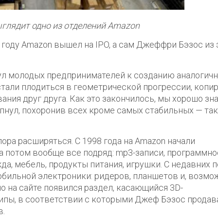
выглядит одно из отделений Amazon
 году Amazon вышел на IPO, а сам Джеффри Бэзос из 
нул молодых предпринимателей к созданию аналогич
стали плодиться в геометрической прогрессии, копир
ания друг друга. Как это закончилось, мы хорошо зн
пнул, похоронив всех кроме самых стабильных — та
ора расширяться. С 1998 года на Amazon начали
а потом вообще все подряд: mp3-записи, программно
да, мебель, продукты питания, игрушки. С недавних 
бильной электроники: ридеров, планшетов и, возмо
о на сайте появился раздел, касающийся 3D-
ципы, в соответствии с которыми Джеф Бэзос продав
в.