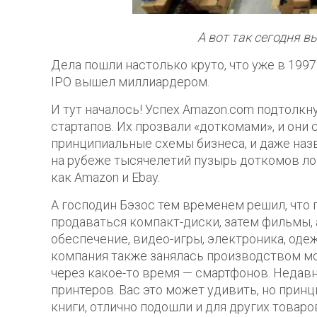
А вот так сегодня 
Дела пошли настолько круто, что уже в 1997
IPO вышел миллиардером.
И тут началось! Успех Amazon.com подтолк
стартапов. Их прозвали «доткомами», и они 
принципиальные схемы бизнеса, и даже назв
на рубеже тысячелетий пузырь доткомов ло
как Amazon и Ebay.
А господин Бэзос тем временем решил, что п
продаваться компакт-диски, затем фильмы, 
обеспечение, видео-игры, электроника, одеж
компания также занялась производством мо
через какое-то время — смартфонов. Недавн
принтеров. Вас это может удивить, но прин
книги, отлично подошли и для других товаро